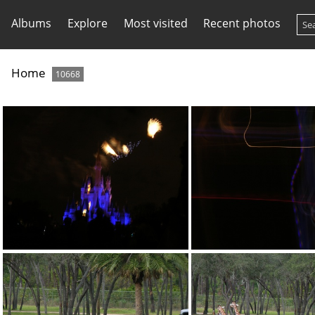
Albums
Explore
Most visited
Recent photos
Home
10668
DSCN1831.JPG
DSCN1832.J