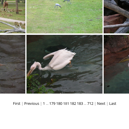
PG
DSCN1838.JPG
First
|
Previous
|
1
...
179
180
181
182
183
...
712
|
Next
|
Last
PG
DSCN1843.JPG