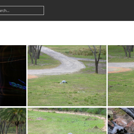
PG
DSCN1833.JPG